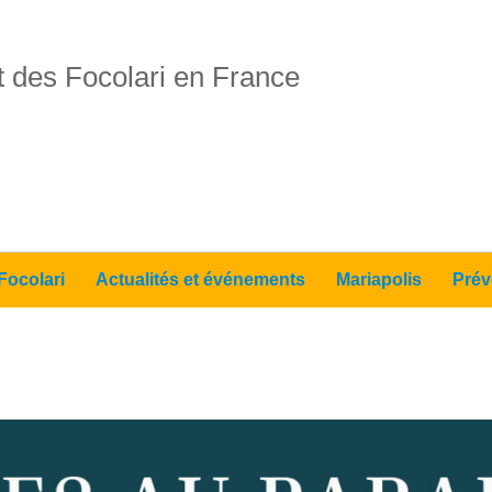
 des Focolari en France
Focolari
Actualités et événements
Mariapolis
Prév