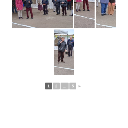
1
2
...
5
►