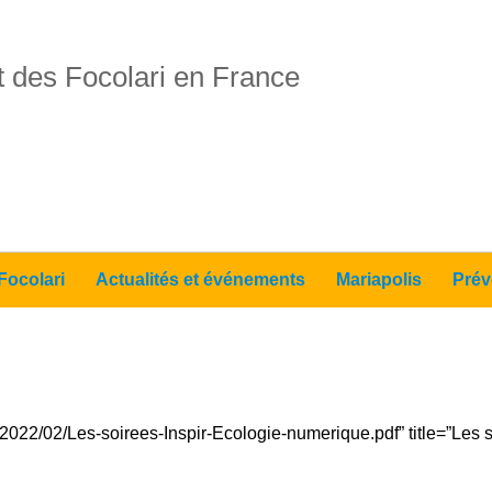
 des Focolari en France
Focolari
Actualités et événements
Mariapolis
Prév
s/2022/02/Les-soirees-Inspir-Ecologie-numerique.pdf” title=”Les 