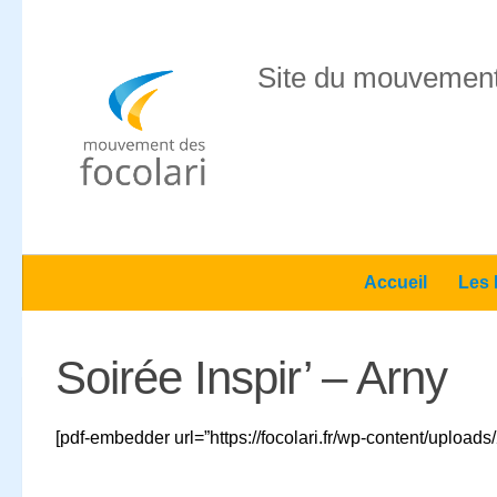
Skip to content
Site du mouvement
Accueil
Les 
Soirée Inspir’ – Arny
[pdf-embedder url=”https://focolari.fr/wp-content/upload