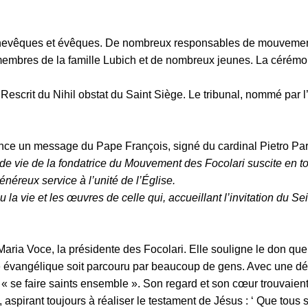
archevêques et évêques. De nombreux responsables de mouvement
mbres de la famille Lubich et de nombreux jeunes. La cérémoni
e Rescrit du Nihil obstat du Saint Siège. Le tribunal, nommé par
nonce un message du Pape François, signé du cardinal Pietro Par
e vie de la fondatrice du Mouvement des Focolari suscite en tou
énéreux service à l’unité de l’Église.
 la vie et les œuvres de celle qui, accueillant l’invitation du Se
 Maria Voce, la présidente des Focolari. Elle souligne le don q
évangélique soit parcouru par beaucoup de gens. Avec une déte
 à « se faire saints ensemble ». Son regard et son cœur trouvaie
 aspirant toujours à réaliser le testament de Jésus : ‘ Que tous s