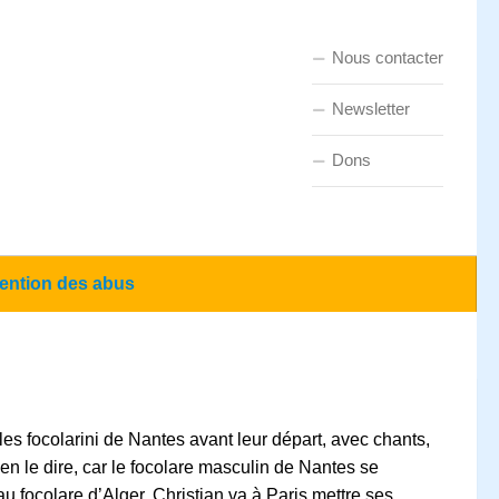
Nous contacter
Newsletter
Dons
ention des abus
s focolarini de Nantes avant leur départ, avec chants,
n le dire, car le focolare masculin de Nantes se
u focolare d’Alger. Christian va à Paris mettre ses