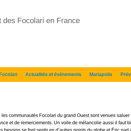
 des Focolari en France
Focolari
Actualités et événements
Mariapolis
Prév
 les communautés Focolari du grand Ouest sont venues saluer le
e et de remerciements. Un voile de mélancolie aussi il faut bie
besoins se font sentir en d’autres points du globe et Éric part a