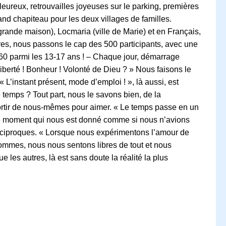
eureux, retrouvailles joyeuses sur le parking, premières
and chapiteau pour les deux villages de familles.
rande maison), Locmaria (ville de Marie) et en Français,
res, nous passons le cap des 500 participants, avec une
 60 parmi les 13-17 ans ! – Chaque jour, démarrage
Liberté ! Bonheur ! Volonté de Dieu ? » Nous faisons le
 L’instant présent, mode d’emploi ! », là aussi, est
 temps ? Tout part, nous le savons bien, de la
sortir de nous-mêmes pour aimer. « Le temps passe en un
e le moment qui nous est donné comme si nous n’avions
s réciproques. « Lorsque nous expérimentons l’amour de
sommes, nous nous sentons libres de tout et nous
 les autres, là est sans doute la réalité la plus