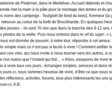
retonne de Ploërmel, dans le Morbihan. Accueil détendu et chal
 monde met la main à la pâte pour le montage des tentes et du gr
 noms des campings : Toulgoët (le fond du bois), Kermeur (la g
 retrouve au coeur de la forêt de Brocéliande. En quelques heu
es jeunes – ils sont 70 rien que dans la tranche des 9-12 ans,
 photos de la veille. Puis nous entrons dans le vif du sujet : « 
ous est donnée de pouvoir, à notre tour, répondre à cet amour. «
simple mais ce n’est pas si facile à vivre ! Comment arrêter le
ns nos vies, qui nous invite à nous tourner vers les autres, à 
tre nos mains que l’instant qui fuit… » Alors, essayons de vivr
uons à vivre tous ces jours : échanges simples, services et don
s jours-ci, nous sommes heureux de vivre, d’être ce que nous 
réflexions, activités, forums, tous plus intéressants les uns que
urs-ci. A.B.