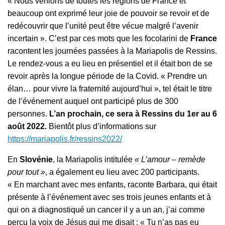
« Nous venions de toutes les régions de France et
beaucoup ont exprimé leur joie de pouvoir se revoir et de
redécouvrir que l’unité peut être vécue malgré l’avenir
incertain ». C’est par ces mots que les focolarini de
France
racontent les journées passées à la Mariapolis de Ressins.
Le rendez-vous a eu lieu en présentiel et il était bon de se
revoir après la longue période de la Covid. « Prendre un
élan… pour vivre la fraternité aujourd’hui », tel était le titre
de l’événement auquel ont participé plus de 300
personnes.
L’an prochain, ce sera à Ressins du 1er au 6
août 2022.
Bientôt plus d’informations sur
https://mariapolis.fr/ressins2022/
En
Slovénie
, la Mariapolis intitulée
« L’amour – remède
pour tout »
, a également eu lieu avec 200 participants.
« En marchant avec mes enfants, raconte Barbara, qui était
présente à l’événement avec ses trois jeunes enfants et à
qui on a diagnostiqué un cancer il y a un an, j’ai comme
perçu la voix de Jésus qui me disait : « Tu n’as pas eu