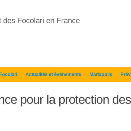
 des Focolari en France
Focolari
Actualités et événements
Mariapolis
Prév
ance pour la protection de