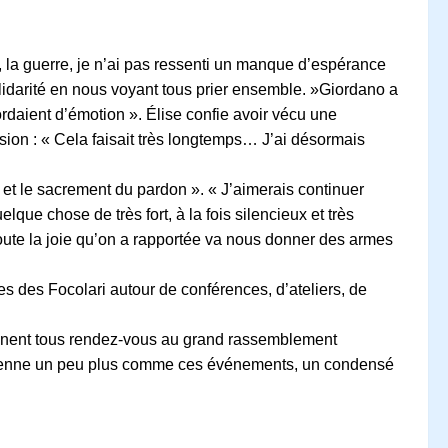
, la guerre, je n’ai pas ressenti un manque d’espérance
lidarité en nous voyant tous prier ensemble. »Giordano a
rdaient d’émotion ». Élise confie avoir vécu une
ion : « Cela faisait très longtemps… J’ai désormais
 et le sacrement du pardon ». « J’aimerais continuer
que chose de très fort, à la fois silencieux et très
Toute la joie qu’on a rapportée va nous donner des armes
s des Focolari autour de conférences, d’ateliers, de
donnent tous rendez-vous au grand rassemblement
e devienne un peu plus comme ces événements, un condensé