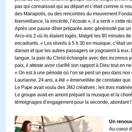
pas qui connaissait qui au départ et c’était comme si no
des Mariapolis, ou des rencontres du mouvement Fondacio
bienveillance, la sincérité, l’écoute », il a senti « cette
Après une pause dîner préparée avec générosité par un 
Arco-iris 2 où ils étaient logés. Malgré les 90 minutes 
encadrants. « Les réveils à 5 h 30 en musique, c’était un
danser et que les autres passagers se joignaient à eux
langue, la paix du Christ échangée avec des inconnus pe
paix, il atteste avoir clarifié son rapport à Dieu tout en
« On est à une période où l’on se perd un peu dans nos 
Laurianne, 24 ans, a été « émerveillée de constater que la 
Le Pape avait voulu des JMJ créatives ; les trois matiné
Le groupe avait en amont préparé la musique et la chorég
témoignages d’engagement pour la seconde, abordant l’a
Un renouv
Au coeur d