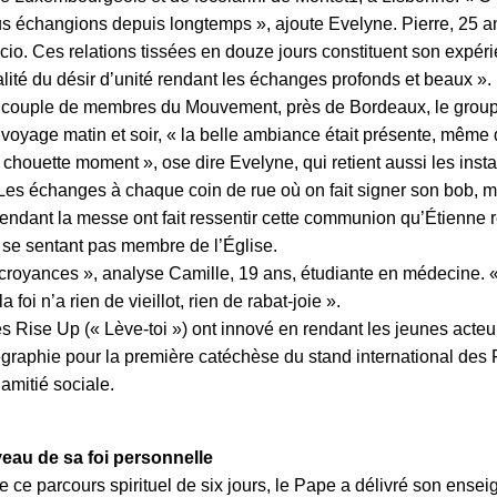
us échangions depuis longtemps », ajoute Evelyne. Pierre, 25 ans
. Ces relations tissées en douze jours constituent son expérie
 réalité du désir d’unité rendant les échanges profonds et beaux ».
couple de membres du Mouvement, près de Bordeaux, le groupe d
de voyage matin et soir, « la belle ambiance était présente, mêm
 chouette moment », ose dire Evelyne, qui retient aussi les inst
. Les échanges à chaque coin de rue où on fait signer son bob,
ndant la messe ont fait ressentir cette communion qu’Étienne re
 ne se sentant pas membre de l’Église.
croyances », analyse Camille, 19 ans, étudiante en médecine. « 
foi n’a rien de vieillot, rien de rabat-joie ».
es Rise Up (« Lève-toi ») ont innové en rendant les jeunes acte
raphie pour la première catéchèse du stand international des Fo
mitié sociale.
eau de sa foi personnelle
e ce parcours spirituel de six jours, le Pape a délivré son ens