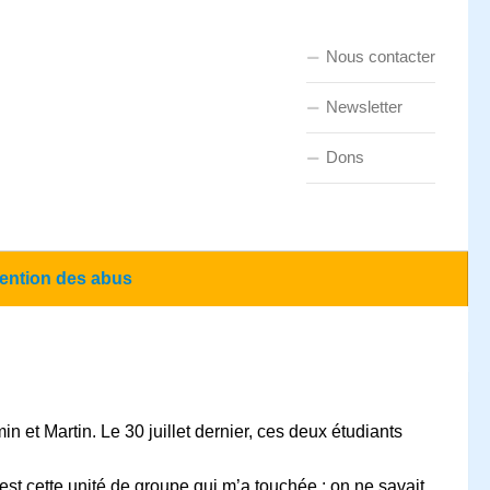
Nous contacter
Newsletter
Dons
ention des abus
 et Martin. Le 30 juillet dernier, ces deux étudiants
st cette unité de groupe qui m’a touchée : on ne savait