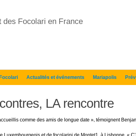
 des Focolari en France
Focolari
Actualités et événements
Mariapolis
Prév
contres, LA rencontre
 accueillis comme des amis de longue date », témoignent Benjamin
e Luxembourgeois et de focolarini de Montet1, à Lisbonne. « C’e