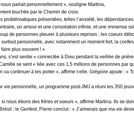
 nous parlait personnellement », souligne Martina,
rement touchée par le Chemin de croix.
es problématiques présentées, telles l’anxiété, les dépendances
ontraire, un amour et une consolation infinie, et une immense so
oup de personnes pleurer à plusieurs reprises ; les coeurs débo
 surtout personnelle, avec notamment un moment fort, la confess
 faire plus souvent ! »
ns, s’est sentie « connectée à Dieu pendant la veillée de prière
amille se sent « liée avec ces 1,5 millions de personnes par quel
a continuer à les porter », affirme t-elle. Grégoire ajoute : « 
ur vie personnelle, un programme post-JMJ a réuni les 350 jeune
i nous étions des frères et soeurs », affirme Martina. Ils se 
au Brésil : le Genfest. Pierre conclut : « J’aimerais que ma vi