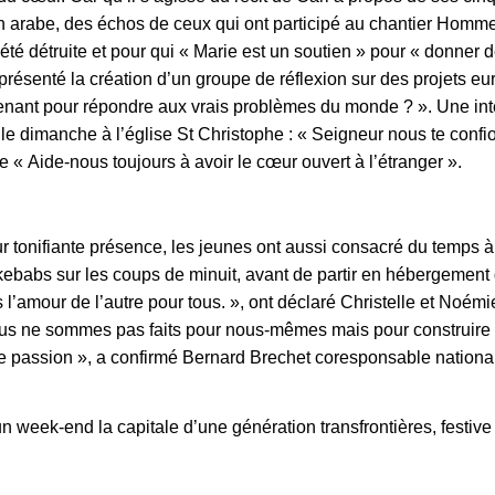
en arabe, des échos de ceux qui ont participé au chantier Hom
été détruite et pour qui «
Marie est un soutien
» pour «
donner de
résenté la création d’un groupe de réflexion sur des projets e
tenant pour répondre aux vrais problèmes du monde ? ».
Une int
e dimanche à l’église St Christophe : «
Seigneur nous te confio
re
« Aide-nous toujours à avoir le cœur ouvert à l’étranger ».
 tonifiante présence, les jeunes ont aussi consacré du temps à 
 kebabs sur les coups de minuit, avant de partir en hébergement
 l’amour de l’autre pour tous.
», ont déclaré Christelle et Noém
s ne sommes pas faits pour nous-mêmes mais pour construire la 
te passion
», a confirmé Bernard Brechet coresponsable nationa
un week-end la capitale d’une génération transfrontières, festiv