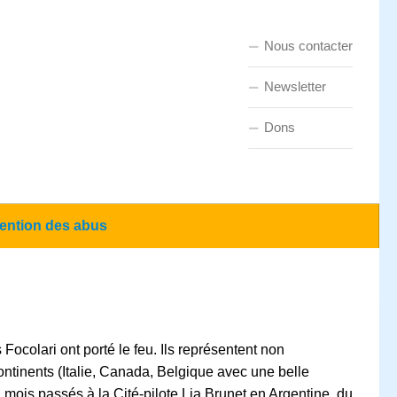
Nous contacter
Newsletter
Dons
ention des abus
ocolari ont porté le feu. Ils représentent non
ntinents (Italie, Canada, Belgique avec une belle
 mois passés à la Cité-pilote Lia Brunet en Argentine, du