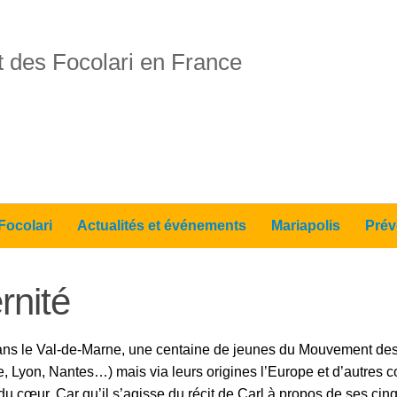
 des Focolari en France
Focolari
Actualités et événements
Mariapolis
Prév
rnité
dans le Val-de-Marne, une centaine de jeunes du Mouvement des F
Lyon, Nantes…) mais via leurs origines l’Europe et d’autres co
 cœur. Car qu’il s’agisse du récit de Carl à propos de ses cinq