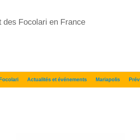
 des Focolari en France
Focolari
Actualités et événements
Mariapolis
Prév