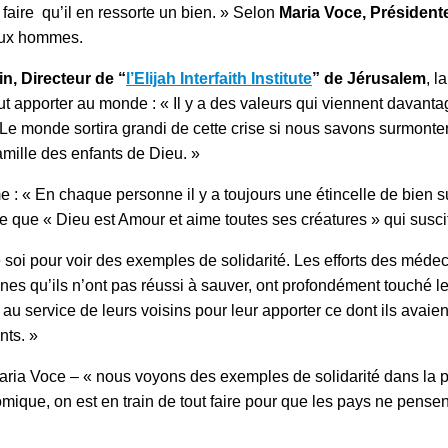
 faire qu’il en ressorte un bien. » Selon
Maria Voce, Présiden
 aux hommes.
n, Directeur de “
l’Elijah Interfaith Institute
” de Jérusalem
, l
apporter au monde : « Il y a des valeurs qui viennent davanta
Le monde sortira grandi de cette crise si nous savons surmonter l
amille des enfants de Dieu. »
 : « En chaque personne il y a toujours une étincelle de bien s
me que « Dieu est Amour et aime toutes ses créatures » qui suscit
de soi pour voir des exemples de solidarité. Les efforts des méde
es qu’ils n’ont pas réussi à sauver, ont profondément touché les
service de leurs voisins pour leur apporter ce dont ils avaien
nts. »
Maria Voce – « nous voyons des exemples de solidarité dans la p
omique, on est en train de tout faire pour que les pays ne pens