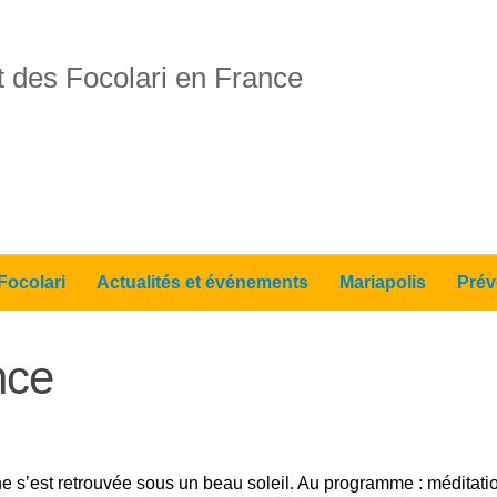
 des Focolari en France
Focolari
Actualités et événements
Mariapolis
Prév
nce
est retrouvée sous un beau soleil. Au programme : méditation 