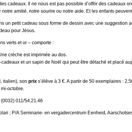
es cadeaux. Il ne nous est pas possible d’offrir des cadeaux o
 notre amitié, notre sourire ou notre aide. Et les enfants peuvent 
ns un petit cadeau sous forme de dessin avec une suggestion au
adeau pour Jésus.
ns verts et or – comporte :
 Une crèche est imprimée au dos.
s-cadeaux et un sapin de Noël qui peut être détaché et placé au
 italien), son
prix
s’élève à 3 €. A partir de 50 exemplaires : 2,5
 à être envoyé dès la mi-octobre.
l. (0032) 011/54.21.46
olari ; P/A Seminarie- en vergadercentrum Eenheid, Aarschot